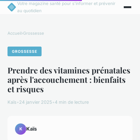
Votre magazine santé pour s'informer et prévenir
au quotidien
Accueil
›
Grossesse
GROSSESSE
Prendre des vitamines prénatales
après l'accouchement : bienfaits
et risques
Kaïs
•
24 janvier 2025
•
4 min de lecture
Kaïs
K