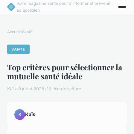
Votre magazine santé pour s'informer et prévenir
au quotidien
Accueil
›
Santé
SANTÉ
Top critères pour sélectionner la
mutuelle santé idéale
Kaïs
•
9 juillet 2025
•
15 min de lecture
Kaïs
K