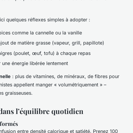
ici quelques réflexes simples à adopter :
pices comme la cannelle ou la vanille
ut de matière grasse (vapeur, grill, papillote)
igres (poulet, œuf, tofu) à chaque repas
r une énergie libérée lentement
nelle
: plus de vitamines, de minéraux, de fibres pour
onnistes appellent manger « volumétriquement » –
ves graisseuses.
dans l’équilibre quotidien
nsformés
fusion entre densité calorique et satiété. Prenez 100