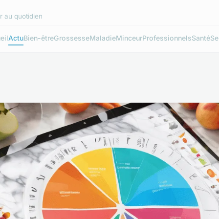
r au quotidien
eil
Actu
Bien-être
Grossesse
Maladie
Minceur
Professionnels
Santé
Se