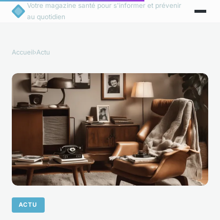
Votre magazine santé pour s'informer et prévenir
au quotidien
Accueil
›
Actu
ACTU