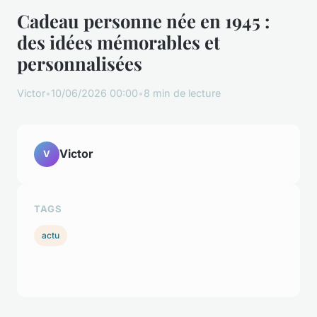
Cadeau personne née en 1945 :
des idées mémorables et
personnalisées
Victor
•
10/06/2026 00:00
•
8 min de lecture
Victor
V
TAGS
actu