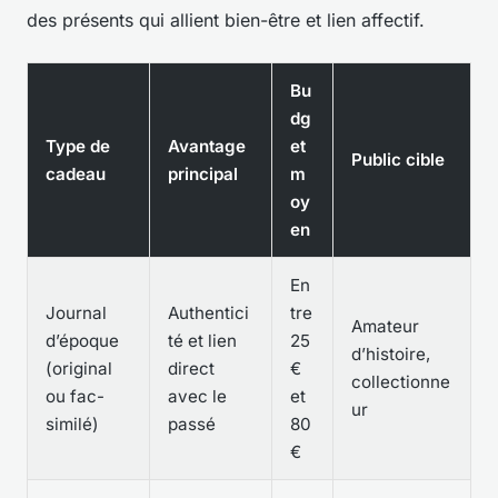
des présents qui allient bien-être et lien affectif.
Bu
dg
Type de
Avantage
et
Public cible
cadeau
principal
m
oy
en
En
Journal
Authentici
tre
Amateur
d’époque
té et lien
25
d’histoire,
(original
direct
€
collectionne
ou fac-
avec le
et
ur
similé)
passé
80
€