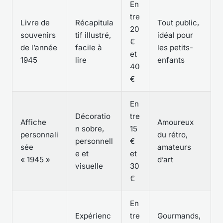
En
tre
Livre de
Récapitula
Tout public,
20
souvenirs
tif illustré,
idéal pour
€
de l’année
facile à
les petits-
et
1945
lire
enfants
40
€
En
Décoratio
tre
Affiche
Amoureux
n sobre,
15
personnali
du rétro,
personnell
€
sée
amateurs
e et
et
« 1945 »
d’art
visuelle
30
€
En
Expérienc
tre
Gourmands,